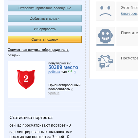
Julin
Julletta
Этот блог
Отправить приватное сообщение
блогеров
.
Добавить в друзья
Игнорировать
Mansurik
Mara-
Посетит
Сделать подарок
Совместная покупка: сбор предоплаты,
раздачи
Stella69
Tanchik
Посмотре
популярность:
50389 место
+10 ↑
рейтинг
240
?
anniiss
arifulin
Привилегированный
пользователь
2
уровня
inzin
julia080
Статистика портрета:
сейчас просматривают портрет - 0
зарегистрированные пользователи
посетившие портрет за 7 дней - 0