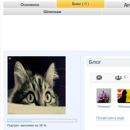
Блог
( 0 )
Основное
Др
Шпионаж
Блог
6
*Алмера*
*Мелан
Посмотреть ещё
Портрет заполнен на 35 %